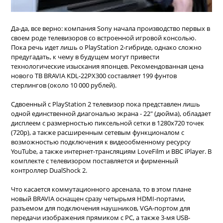
Да-да, все верно: компания Sony начала производство первых в
своем роде телевизоров со встроенной игровой консолью.
Пока речь идет лишь о PlayStation 2-гибриде, однако сложно
предугадать, к чему в будущем могут привести
технологические изыскания японцев. Рекомендованная цена
нового ТВ BRAVIA KDL-22PX300 составляет 199 фунтов
стерлингов (около 10 000 рублей).
Сдвоенный с PlayStation 2 телевизор пока представлен лишь
одной единственной диагональю экрана - 22" (дюйма), обладает
дисплеем с размерностью пиксельной сетки в 1280x720 точек
(720p), а также расширенным сетевым функционалом с
возможностью подключения к видеообменному ресурсу
YouTube, а также интернет-трансляциям LoveFilm и BBC iPlayer. В
комплекте с телевизором поставляется и фирменный
контроллер DualShock 2.
Что касается коммутационного арсенала, то в этом плане
новый BRAVIA оснащен сразу четырьмя HDMI-портами,
разъемом для подключения наушников, VGA-портом для
передачи изображения прямиком с PС, а также 3-мя USB-